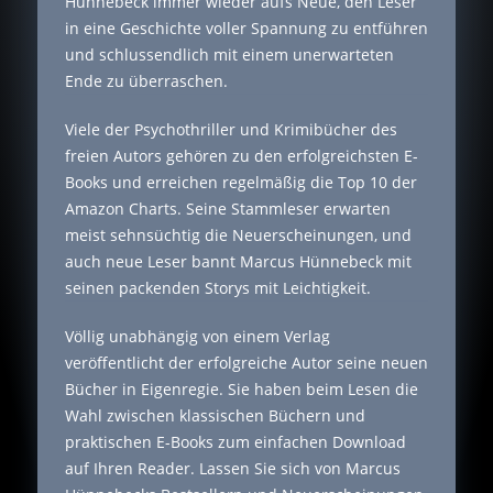
Hünnebeck immer wieder aufs Neue, den Leser
in eine Geschichte voller Spannung zu entführen
und schlussendlich mit einem unerwarteten
Ende zu überraschen.
Viele der Psychothriller und Krimibücher des
freien Autors gehören zu den erfolgreichsten E-
Books und erreichen regelmäßig die Top 10 der
Amazon Charts. Seine Stammleser erwarten
meist sehnsüchtig die Neuerscheinungen, und
auch neue Leser bannt Marcus Hünnebeck mit
seinen packenden Storys mit Leichtigkeit.
Völlig unabhängig von einem Verlag
veröffentlicht der erfolgreiche Autor seine neuen
Bücher in Eigenregie. Sie haben beim Lesen die
Wahl zwischen klassischen Büchern und
praktischen E-Books zum einfachen Download
auf Ihren Reader. Lassen Sie sich von Marcus